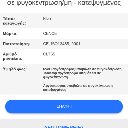
ΈΛΕΓΧΟΣ
σε φυγοκέντρωση/μη - κατεψυγμένος
ΠΟΙΌΤΗΤΑΣ
Τόπος
Κίνα
καταγωγής:
ΕΠΙΚΟΙΝΩΝΉΣΤΕ
Μάρκα:
CENCE
ΜΑΖΊ
Πιστοποίηση:
CE, ISO13485, 9001
ΜΑΣ
Αριθμό
CLT55
μοντέλου:
ΕΙΔΉΣΕΙΣ
Υψηλό φως:
,
65dB αργόστροφος υποβάλτε σε φυγοκέντρωση
Tabletop αργόστροφο υποβάλλει σε
φυγοκέντρωση
,
ΥΠΟΘΈΣΕΙΣ
Αργόστροφος υποβάλτε σε φυγοκέντρωση
κατεψυγμένος
VR
ΕΠΑΦΉ!
SITEMAP
ΛΕΠΤΟΜΈΡΕΙΕΣ