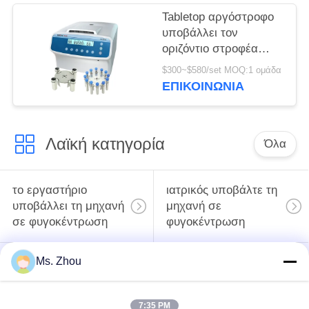
Tabletop αργόστροφο
υποβάλλει τον
οριζόντιο στροφέα
12x15ml l420-α
$300~$580/set MOQ:1 ομάδα
4200rpm σε
ΕΠΙΚΟΙΝΩΝΊΑ
φυγοκέντρωση
ανοξείδωτου
Λαϊκή κατηγορία
Όλα
το εργαστήριο
ιατρικός υποβάλτε τη
υποβάλλει τη μηχανή
μηχανή σε
σε φυγοκέντρωση
φυγοκέντρωση
Ms. Zhou
κατεψυγμένος
PRP PRF υποβάλλει
υποβάλτε τη μηχανή
σε φυγοκέντρωση
σε φυγοκέντρωση
7:35 PM