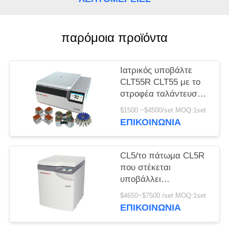
PRIVACY
POLICY
παρόμοια προϊόντα
Ιατρικός υποβάλτε
CLT55R CLT55 με το
στροφέα ταλάντευσης
σε φυγοκέντρωση
$1500 ~$4500/set MOQ:1set
αργόστροφο
ΕΠΙΚΟΙΝΩΝΊΑ
υποβάλλει
CL5/το πάτωμα CL5R
που στέκεται
υποβάλλει
αργόστροφο 5000r/Min
$4650~$7500 /set MOQ:1set
με το στροφέα
ΕΠΙΚΟΙΝΩΝΊΑ
ταλάντευσης σε
φυγοκέντρωση