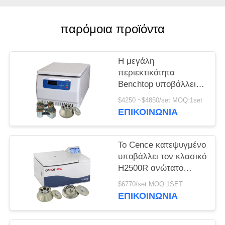
PRIVACY
παρόμοια προϊόντα
POLICY
Η μεγάλη
περιεκτικότητα
Benchtop υποβάλλει
H2050R με το στροφέα
$4250 ~$4850/set MOQ:1set
ταλάντευσης 4*750ml
ΕΠΙΚΟΙΝΩΝΊΑ
σε φυγοκέντρωση
Το Cence κατεψυγμένο
υποβάλλει τον κλασικό
H2500R ανώτατο
στροφέα γωνίας
$6770/set MOQ:1SET
ικανότητας 6x100ml
ΕΠΙΚΟΙΝΩΝΊΑ
μηχανών σε
φυγοκέντρωση