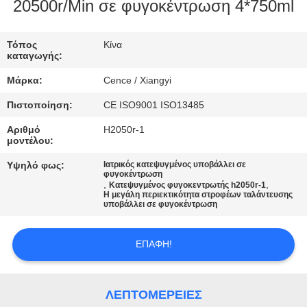
ΈΛΕΓΧΟΣ
20500r/Min σε φυγοκέντρωση 4*750ml
ΠΟΙΌΤΗΤΑΣ
Τόπος
Κίνα
καταγωγής:
ΕΠΙΚΟΙΝΩΝΉΣΤΕ
Μάρκα:
Cence / Xiangyi
ΜΑΖΊ
Πιστοποίηση:
CE ISO9001 ISO13485
ΜΑΣ
Αριθμό
H2050r-1
μοντέλου:
ΕΙΔΉΣΕΙΣ
Υψηλό φως:
Ιατρικός κατεψυγμένος υποβάλλει σε
φυγοκέντρωση
,
,
Κατεψυγμένος φυγοκεντρωτής h2050r-1
Η μεγάλη περιεκτικότητα στροφέων ταλάντευσης
ΥΠΟΘΈΣΕΙΣ
υποβάλλει σε φυγοκέντρωση
VR
ΕΠΑΦΉ!
SITEMAP
ΛΕΠΤΟΜΈΡΕΙΕΣ