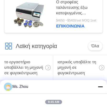
Ο στροφέας
ταλάντευσης έξω
κατεψυγμένος
υποβάλλει τη μηχανή
$4650 ~$5400/set MOQ:1set
CHT210R 4*750ml σε
ΕΠΙΚΟΙΝΩΝΊΑ
φυγοκέντρωση
Λαϊκή κατηγορία
Όλα
το εργαστήριο
ιατρικός υποβάλτε τη
υποβάλλει τη μηχανή
μηχανή σε
σε φυγοκέντρωση
φυγοκέντρωση
Ms. Zhou
κατεψυγμένος
PRP PRF υποβάλλει
υποβάλτε τη μηχανή
σε φυγοκέντρωση
σε φυγοκέντρωση
9:45 AM