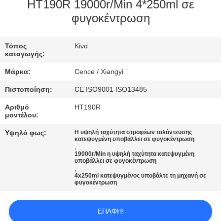
ΈΛΕΓΧΟΣ
HT190R 19000r/Min 4*250ml σε
φυγοκέντρωση
ΠΟΙΌΤΗΤΑΣ
Τόπος
Κίνα
ΕΠΙΚΟΙΝΩΝΉΣΤΕ
καταγωγής:
ΜΑΖΊ
Μάρκα:
Cence / Xiangyi
ΜΑΣ
Πιστοποίηση:
CE ISO9001 ISO13485
Αριθμό
HT190R
ΕΙΔΉΣΕΙΣ
μοντέλου:
Υψηλό φως:
Η υψηλή ταχύτητα στροφέων ταλάντευσης
κατεψυγμένη υποβάλλει σε φυγοκέντρωση
ΥΠΟΘΈΣΕΙΣ
,
19000r/Min η υψηλή ταχύτητα κατεψυγμένη
υποβάλλει σε φυγοκέντρωση
,
VR
4x250ml κατεψυγμένος υποβάλτε τη μηχανή σε
φυγοκέντρωση
SITEMAP
ΕΠΑΦΉ!