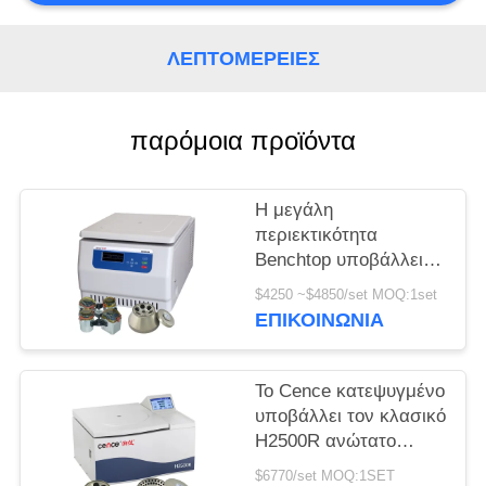
PRIVACY
ΛΕΠΤΟΜΈΡΕΙΕΣ
POLICY
παρόμοια προϊόντα
Η μεγάλη
περιεκτικότητα
Benchtop υποβάλλει
H2050R με το στροφέα
$4250 ~$4850/set MOQ:1set
ταλάντευσης 4*750ml
ΕΠΙΚΟΙΝΩΝΊΑ
σε φυγοκέντρωση
Το Cence κατεψυγμένο
υποβάλλει τον κλασικό
H2500R ανώτατο
στροφέα γωνίας
$6770/set MOQ:1SET