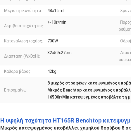
Μέγιστη ικανότητα:
48x1.5ml
Χρονι
+-10r/min
Παρο
Ακρίβεια ταχύτητας:
ρεύμα
Κατανάλωση ισχύος:
700W
Θόρυ
32x59x27cm
Διάσ
Διάσταση (WxDxH):
συσκε
Καθαρό βάρος:
42kg
8 μικρός στροφέων κατεψυγμένος υποβά
Επισημαίνω:
Μικρός Benchtop κατεψυγμένος υποβάλλ
16500r/Min κατεψυγμένος υποβάλτε τη 
Η υψηλή ταχύτητα HT165R Benchtop κατεψυγμ
Μικρός κατεψυγμένος υποβάλλει χαμηλού θορύβου 8 στ