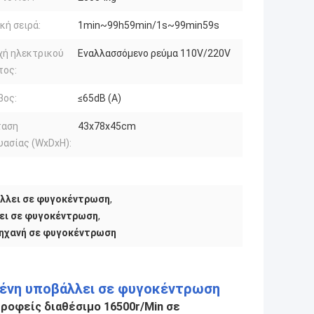
κή σειρά:
1min~99h59min/1s~99min59s
χή ηλεκτρικού
Εναλλασσόμενο ρεύμα 110V/220V
τος:
βος:
≤65dB (Α)
ταση
43x78x45cm
υασίας (WxDxH):
λλει σε φυγοκέντρωση
,
ει σε φυγοκέντρωση
,
μηχανή σε φυγοκέντρωση
ένη υποβάλλει σε φυγοκέντρωση
ροφείς διαθέσιμο 16500r/Min σε