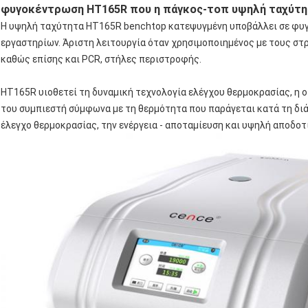
φυγοκέντρωση HT165R που η πάγκος-τοπ υψηλή ταχύτη
Η υψηλή ταχύτητα HT165R benchtop κατεψυγμένη υποβάλλει σε φυγ
εργαστηρίων. Άριστη λειτουργία όταν χρησιμοποιημένος με τους στ
καθώς επίσης και PCR, στήλες περιστροφής.
HT165R υιοθετεί τη δυναμική τεχνολογία ελέγχου θερμοκρασίας, η 
του συμπιεστή σύμφωνα με τη θερμότητα που παράγεται κατά τη διά
έλεγχο θερμοκρασίας, την ενέργεια - αποταμίευση και υψηλή αποδοτ