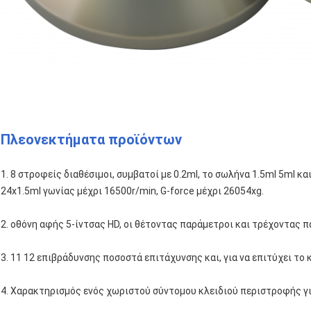
Πλεονεκτήματα προϊόντων
1. 8 στροφείς διαθέσιμοι, συμβατοί με 0.2ml, το σωλήνα 1.5ml 5ml 
24x1.5ml γωνίας μέχρι 16500r/min, G-force μέχρι 26054xg.
2. οθόνη αφής 5-ίντσας HD, οι θέτοντας παράμετροι και τρέχοντας π
3. 11 12 επιβράδυνσης ποσοστά επιτάχυνσης και, για να επιτύχει τ
4. Χαρακτηρισμός ενός χωριστού σύντομου κλειδιού περιστροφής γ