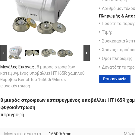
Αριθμό μοντέλου
Πληρωμής & Αποσ
Ποσότητα παραγγ
Τιμή:
Συσκευασία λεπτ
Χρόνος παράδοσ
Όροι πληρωμής:
Μεγάλες Εικόνας :
8 μικρός στροφέων
Δυνατότητα προ
κατεψυγμένος υποβάλλει HT165R χαμηλού
Επικοινωνία
θορύβου Benchtop 16500r/Min σε
φυγοκέντρωση
8 μικρός στροφέων κατεψυγμένος υποβάλλει HT165R χαμ
φυγοκέντρωση
περιγραφή
Μέγιστη ταχύτητα:
16500r/min
Μέγισ