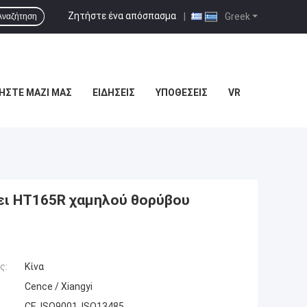
Ζητήστε ένα απόσπασμα
|
Greek
Αναζήτηση
ΉΣΤΕ ΜΑΖΊ ΜΑΣ
ΕΙΔΉΣΕΙΣ
ΥΠΟΘΈΣΕΙΣ
VR
ει HT165R χαμηλού θορύβου
ς:
Κίνα
Cence / Xiangyi
CE, ISO9001, ISO13485