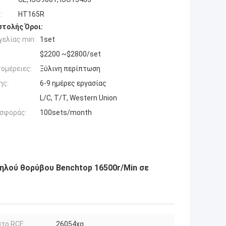
:
HT165R
τολής Όροι:
ελίας min:
1set
$2200 ~$2800/set
ομέρειες:
Ξύλινη περίπτωση
ης:
6-9 ημέρες εργασίας
L/C, T/T, Western Union
σφοράς:
100sets/month
ηλού θορύβου Benchtop 16500r/Min σε
το RCF:
26054xg