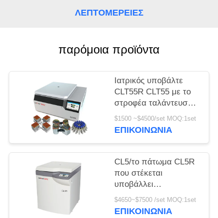
ΛΕΠΤΟΜΈΡΕΙΕΣ
PRIVACY
POLICY
παρόμοια προϊόντα
Ιατρικός υποβάλτε
CLT55R CLT55 με το
στροφέα ταλάντευσης
σε φυγοκέντρωση
$1500 ~$4500/set MOQ:1set
αργόστροφο
ΕΠΙΚΟΙΝΩΝΊΑ
υποβάλλει
CL5/το πάτωμα CL5R
που στέκεται
υποβάλλει
αργόστροφο 5000r/Min
$4650~$7500 /set MOQ:1set
με το στροφέα
ΕΠΙΚΟΙΝΩΝΊΑ
ταλάντευσης σε