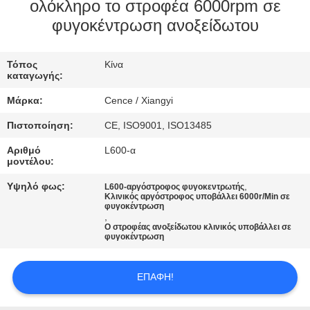
ΈΛΕΓΧΟΣ
ολόκληρο το στροφέα 6000rpm σε
φυγοκέντρωση ανοξείδωτου
ΠΟΙΌΤΗΤΑΣ
Τόπος
Κίνα
ΕΠΙΚΟΙΝΩΝΉΣΤΕ
καταγωγής:
ΜΑΖΊ
Μάρκα:
Cence / Xiangyi
ΜΑΣ
Πιστοποίηση:
CE, ISO9001, ISO13485
Αριθμό
L600-α
ΕΙΔΉΣΕΙΣ
μοντέλου:
Υψηλό φως:
,
L600-αργόστροφος φυγοκεντρωτής
Κλινικός αργόστροφος υποβάλλει 6000r/Min σε
ΥΠΟΘΈΣΕΙΣ
φυγοκέντρωση
,
Ο στροφέας ανοξείδωτου κλινικός υποβάλλει σε
φυγοκέντρωση
VR
ΕΠΑΦΉ!
SITEMAP