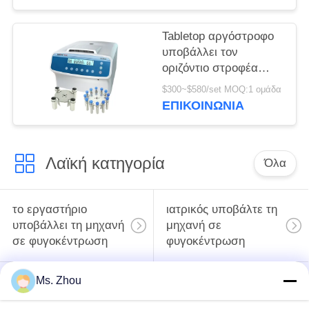
φυγοκέντρωση
Tabletop αργόστροφο
υποβάλλει τον
οριζόντιο στροφέα
12x15ml l420-α
$300~$580/set MOQ:1 ομάδα
4200rpm σε
ΕΠΙΚΟΙΝΩΝΊΑ
φυγοκέντρωση
ανοξείδωτου
Λαϊκή κατηγορία
Όλα
το εργαστήριο
ιατρικός υποβάλτε τη
υποβάλλει τη μηχανή
μηχανή σε
σε φυγοκέντρωση
φυγοκέντρωση
Ms. Zhou
κατεψυγμένος
PRP PRF υποβάλλει
υποβάλτε τη μηχανή
σε φυγοκέντρωση