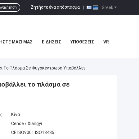
Ζητήστε ένα απόσπασμα
|
Greek
Αναζήτηση
ΉΣΤΕ ΜΑΖΊ ΜΑΣ
ΕΙΔΉΣΕΙΣ
ΥΠΟΘΈΣΕΙΣ
VR
ι Το Πλάσμα Σε Φυγοκέντρωση Υποβάλλει
ποβάλλει το πλάσμα σε
ς:
Κίνα
Cence / Xiangyi
CE ISO9001 ISO13485