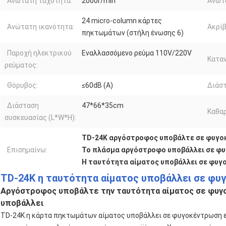
Ανώτατη ταχύτητα:
2000r/min
Ανώτ
24 micro-column κάρτες
Ανώτατη ικανότητα:
Ακρίβ
πηκτωμάτων (στήλη ένωσης 6)
Παροχή ηλεκτρικού
Εναλλασσόμενο ρεύμα 110V/220V
Καταν
ρεύματος:
Θόρυβος:
≤60dB (Α)
Διάστ
Διάσταση
47*66*35cm
Καθαρ
συσκευασίας (L*W*H):
TD-24K αργόστροφος υποβάλτε σε φυγο
Επισημαίνω:
Το πλάσμα αργόστροφο υποβάλλει σε φ
Η ταυτότητα αίματος υποβάλλει σε φυγ
TD-24K η ταυτότητα αίματος υποβάλλει σε φ
Αργόστροφος υποβάλτε την ταυτότητα αίματος σε φυγ
υποβάλλει
TD-24K η κάρτα πηκτωμάτων αίματος υποβάλλει σε φυγοκέντρωση εί