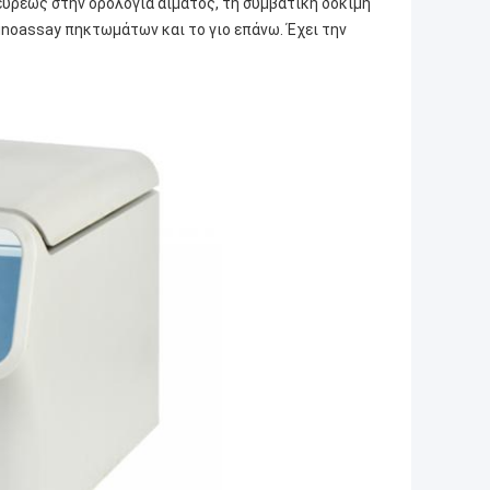
υρέως στην ορολογία αίματος, τη συμβατική δοκιμή
noassay πηκτωμάτων και το γιο επάνω. Έχει την