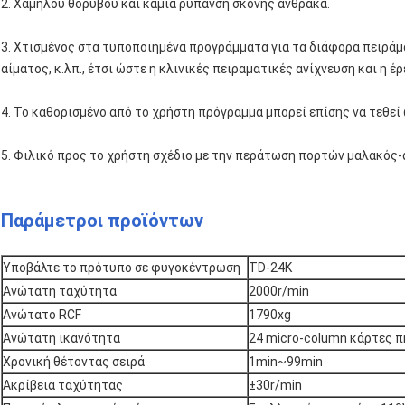
2. Χαμηλού θορύβου και καμία ρύπανση σκόνης άνθρακα.
3. Χτισμένος στα τυποποιημένα προγράμματα για τα διάφορα πειράμ
αίματος, κ.λπ., έτσι ώστε η κλινικές πειραματικές ανίχνευση και η έ
4. Το καθορισμένο από το χρήστη πρόγραμμα μπορεί επίσης να τεθεί
5. Φιλικό προς το χρήστη σχέδιο με την περάτωση πορτών μαλακός
Παράμετροι προϊόντων
Υποβάλτε το πρότυπο σε φυγοκέντρωση
TD-24K
Ανώτατη ταχύτητα
2000r/min
Ανώτατο RCF
1790xg
Ανώτατη ικανότητα
24 micro-column κάρτες 
Χρονική θέτοντας σειρά
1min~99min
Ακρίβεια ταχύτητας
±30r/min