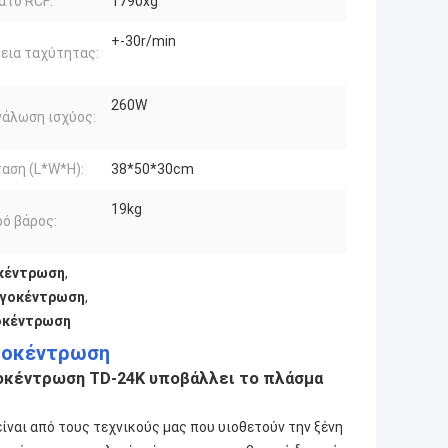
ατο RCF:
1790xg
+-30r/min
εια ταχύτητας:
260W
άλωση ισχύος:
αση (L*W*H):
38*50*30cm
19kg
ό βάρος:
κέντρωση
,
υγοκέντρωση
,
οκέντρωση
υγοκέντρωση
οκέντρωση TD-24K υποβάλλει το πλάσμα
ναι από τους τεχνικούς μας που υιοθετούν την ξένη