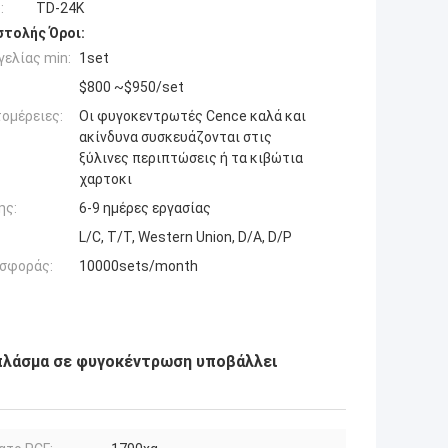
:
TD-24K
τολής Όροι:
ελίας min:
1set
$800 ~$950/set
ομέρειες:
Οι φυγοκεντρωτές Cence καλά και
ακίνδυνα συσκευάζονται στις
ξύλινες περιπτώσεις ή τα κιβώτια
χαρτοκι
ης:
6-9 ημέρες εργασίας
L/C, T/T, Western Union, D/A, D/P
σφοράς:
10000sets/month
πλάσμα σε φυγοκέντρωση υποβάλλει