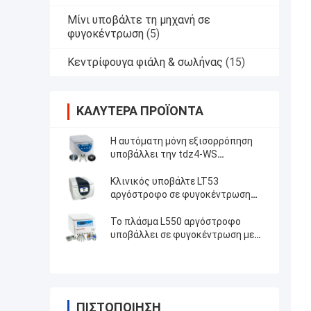
Μίνι υποβάλτε τη μηχανή σε
φυγοκέντρωση
(5)
Κεντρίφουγα φιάλη & σωλήνας
(15)
ΚΑΛΎΤΕΡΑ ΠΡΟΪΌΝΤΑ
Η αυτόματη μόνη εξισορρόπηση
υποβάλλει την tdz4-WS
αργόστροφη σε φυγοκέντρωση
υποβάλλει
Κλινικός υποβάλτε LT53
αργόστροφο σε φυγοκέντρωση
υποβάλλει με το στροφέα
ταλάντευσης
Το πλάσμα L550 αργόστροφο
υποβάλλει σε φυγοκέντρωση με
το στροφέα 4x100ml 200ml 500ml
ταλάντευσης
ΠΙΣΤΟΠΟΊΗΣΗ