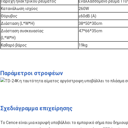
Παροχή ηλεκτρικού ρεύματος
Εναλλασσόμενο ρεύμα 110
Κατανάλωση ισχύος
260W
Θόρυβος
≤60dB (Α)
Διάσταση (L*W*H)
38*50*30cm
Διάσταση συσκευασίας
47*66*35cm
(L*W*H)
Καθαρό βάρος
19kg
Παράμετροι στροφέων
Σχεδιάγραμμα επιχείρησης
Το Cence είναι μια κορυφή υποβάλλει το εμπορικό σήμα που δημιουργε