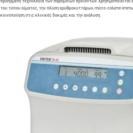
προηγμένη τεχνολογία των παρόμοιων προϊόντων. Χρησιμοποιείται ε
του τύπου αίματος, την πλύση ερυθροκυττάρων, micro-column immu
κοινοποίηση στις κλινικές δοκιμές και την ανάλυση.