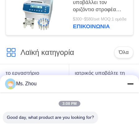
υποβάλλει τον
οριζόντιο στροφέα
12x15ml l420-α
$300~$580/set MOQ:1 ομάδα
4200rpm σε
ΕΠΙΚΟΙΝΩΝΊΑ
φυγοκέντρωση
ανοξείδωτου
Λαϊκή κατηγορία
Όλα
το εργαστήριο
ιατρικός υποβάλτε τη
υποβάλλει τη μηχανή
μηχανή σε
Ms. Zhou
σε φυγοκέντρωση
φυγοκέντρωση
3:08 PM
κατεψυγμένος
PRP PRF υποβάλλει
υποβάλτε τη μηχανή
σε φυγοκέντρωση
Good day, what product are you looking for?
σε φυγοκέντρωση
ο χωρισμός αίματος
Η τράπεζα αίματος