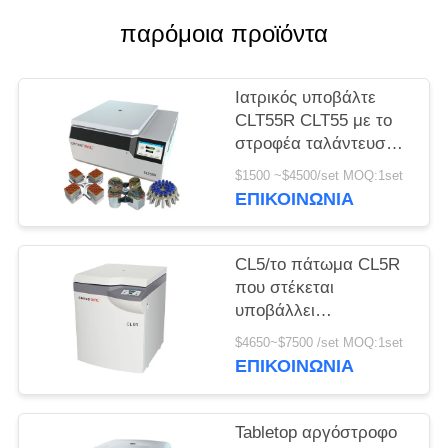
παρόμοια προϊόντα
PRIVACY
POLICY
Ιατρικός υποβάλτε
CLT55R CLT55 με το
στροφέα ταλάντευσης
σε φυγοκέντρωση
$1500 ~$4500/set MOQ:1set
αργόστροφο
ΕΠΙΚΟΙΝΩΝΊΑ
υποβάλλει
CL5/το πάτωμα CL5R
που στέκεται
υποβάλλει
αργόστροφο 5000r/Min
$4650~$7500 /set MOQ:1set
με το στροφέα
ΕΠΙΚΟΙΝΩΝΊΑ
ταλάντευσης σε
φυγοκέντρωση
Tabletop αργόστροφο