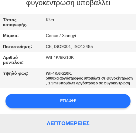
ΈΛΕΓΧΟΣ
φυγοκέντρωση υποβάλλει
ΠΟΙΌΤΗΤΑΣ
Τόπος
Κίνα
καταγωγής:
ΕΠΙΚΟΙΝΩΝΉΣΤΕ
Μάρκα:
Cence / Xiangyi
ΜΑΖΊ
Πιστοποίηση:
CE, ISO9001, ISO13485
ΜΑΣ
Αριθμό
Wtl-4K/6K/10K
μοντέλου:
ΕΙΔΉΣΕΙΣ
Υψηλό φως:
,
Wtl-4K/6K/10K
5000xg αργόστροφος υποβάλτε σε φυγοκέντρωση
,
1.5ml υποβάλτε αργόστροφο σε φυγοκέντρωση
ΥΠΟΘΈΣΕΙΣ
ΕΠΑΦΉ!
VR
ΛΕΠΤΟΜΈΡΕΙΕΣ
SITEMAP