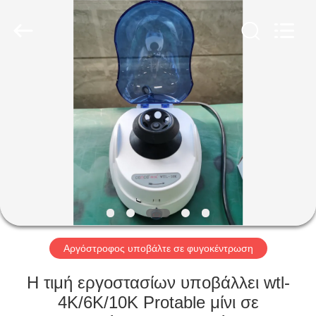
2026
Hunan
Xiangyi
Laboratory
Instrument
Development
Co.,
Ltd..
ΣΠΊΤΙ
All
Rights
Reserved.
ΠΡΟΪΌΝΤΑ
ΣΧΕΤΙΚΆ
ΜΕ
ΕΜΆΣ
ΕΠΙΣΚΕΨΉ
Αργόστροφος υποβάλτε σε φυγοκέντρωση
ΕΡΓΟΣΤΑΣΊΟΥ
Η τιμή εργοστασίων υποβάλλει wtl-
4K/6K/10K Protable μίνι σε