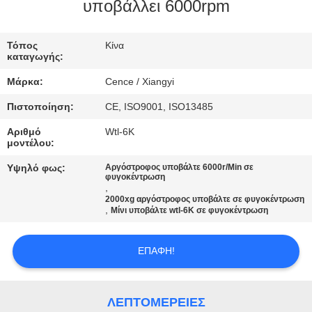
ΈΛΕΓΧΟΣ
υποβάλλει 6000rpm
ΠΟΙΌΤΗΤΑΣ
Τόπος
Κίνα
καταγωγής:
ΕΠΙΚΟΙΝΩΝΉΣΤΕ
Μάρκα:
Cence / Xiangyi
ΜΑΖΊ
Πιστοποίηση:
CE, ISO9001, ISO13485
ΜΑΣ
Αριθμό
Wtl-6K
μοντέλου:
ΕΙΔΉΣΕΙΣ
Υψηλό φως:
Αργόστροφος υποβάλτε 6000r/Min σε
φυγοκέντρωση
,
2000xg αργόστροφος υποβάλτε σε φυγοκέντρωση
ΥΠΟΘΈΣΕΙΣ
,
Μίνι υποβάλτε wtl-6K σε φυγοκέντρωση
VR
ΕΠΑΦΉ!
SITEMAP
ΛΕΠΤΟΜΈΡΕΙΕΣ