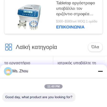
Tabletop αργόστροφο
υποβάλλει τον
οριζόντιο στροφέα
12x15ml l420-α
$300~$580/set MOQ:1 ομάδα
4200rpm σε
ΕΠΙΚΟΙΝΩΝΊΑ
φυγοκέντρωση
ανοξείδωτου
Λαϊκή κατηγορία
Όλα
το εργαστήριο
ιατρικός υποβάλτε τη
υποβάλλει τη μηχανή
μηχανή σε
Ms. Zhou
σε φυγοκέντρωση
φυγοκέντρωση
11:40 PM
κατεψυγμένος
PRP PRF υποβάλλει
υποβάλτε τη μηχανή
σε φυγοκέντρωση
Good day, what product are you looking for?
σε φυγοκέντρωση