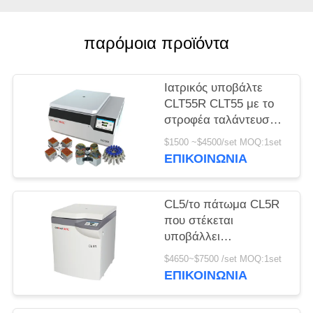
PRIVACY
παρόμοια προϊόντα
POLICY
Ιατρικός υποβάλτε
CLT55R CLT55 με το
στροφέα ταλάντευσης
σε φυγοκέντρωση
$1500 ~$4500/set MOQ:1set
αργόστροφο
ΕΠΙΚΟΙΝΩΝΊΑ
υποβάλλει
CL5/το πάτωμα CL5R
που στέκεται
υποβάλλει
αργόστροφο 5000r/Min
$4650~$7500 /set MOQ:1set
με το στροφέα
ΕΠΙΚΟΙΝΩΝΊΑ
ταλάντευσης σε
φυγοκέντρωση