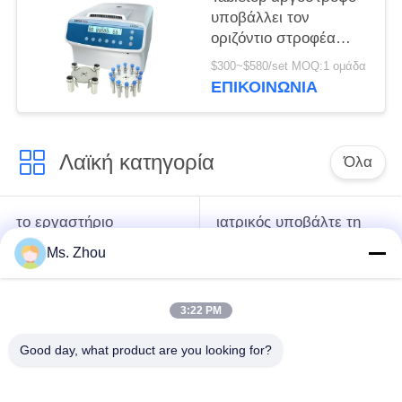
υποβάλλει τον
οριζόντιο στροφέα
12x15ml l420-α
$300~$580/set MOQ:1 ομάδα
4200rpm σε
ΕΠΙΚΟΙΝΩΝΊΑ
φυγοκέντρωση
ανοξείδωτου
Λαϊκή κατηγορία
Όλα
το εργαστήριο
ιατρικός υποβάλτε τη
υποβάλλει τη μηχανή
μηχανή σε
Ms. Zhou
σε φυγοκέντρωση
φυγοκέντρωση
3:22 PM
κατεψυγμένος
PRP PRF υποβάλλει
υποβάλτε τη μηχανή
σε φυγοκέντρωση
Good day, what product are you looking for?
σε φυγοκέντρωση