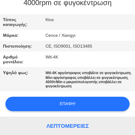
ΈΛΕΓΧΟΣ
4000rpm σε φυγοκέντρωση
ΠΟΙΌΤΗΤΑΣ
Τόπος
Κίνα
καταγωγής:
ΕΠΙΚΟΙΝΩΝΉΣΤΕ
Μάρκα:
Cence / Xiangyi
ΜΑΖΊ
Πιστοποίηση:
CE, ISO9001, ISO13485
ΜΑΣ
Αριθμό
Wtl-4K
μοντέλου:
ΕΙΔΉΣΕΙΣ
Υψηλό φως:
,
Wtl-4K αργόστροφος υποβάλτε σε φυγοκέντρωση
,
Μίνι αργόστροφος υποβάλλει σε φυγοκέντρωση
4000r/Min ο μικροϋπολογιστής υποβάλλει σε
φυγοκέντρωση
ΥΠΟΘΈΣΕΙΣ
ΕΠΑΦΉ!
VR
SITEMAP
ΛΕΠΤΟΜΈΡΕΙΕΣ