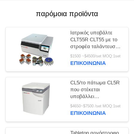
PRIVACY
παρόμοια προϊόντα
POLICY
Ιατρικός υποβάλτε
CLT55R CLT55 με το
στροφέα ταλάντευσης
σε φυγοκέντρωση
$1500 ~$4500/set MOQ:1set
αργόστροφο
ΕΠΙΚΟΙΝΩΝΊΑ
υποβάλλει
CL5/το πάτωμα CL5R
που στέκεται
υποβάλλει
αργόστροφο 5000r/Min
$4650~$7500 /set MOQ:1set
με το στροφέα
ΕΠΙΚΟΙΝΩΝΊΑ
ταλάντευσης σε
φυγοκέντρωση
Tabletop αργόστροφο