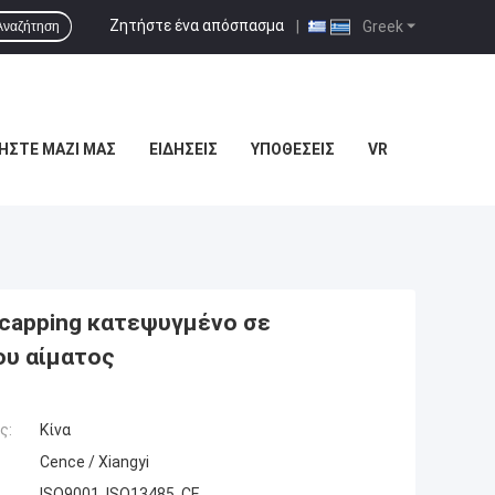
Ζητήστε ένα απόσπασμα
|
Greek
Αναζήτηση
ΉΣΤΕ ΜΑΖΊ ΜΑΣ
ΕΙΔΉΣΕΙΣ
ΥΠΟΘΈΣΕΙΣ
VR
capping κατεψυγμένο σε
ου αίματος
ς:
Κίνα
Cence / Xiangyi
ISO9001, ISO13485, CE