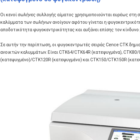
Οι κενοί σωλήνες συλλογής αίματος χρησιμοποιούνται ευρέως στη συ
καλύμματα των σωλήνων ανοίγουν αφότου γίνεται η φυγοκεντρικότητ
αποδοτικότητα φυγοκεντρικότητας και αυξάνει επίσης τον κίνδυνο
Σε αυτήν την περίπτωση, οι φυγοκεντρωτές σειράς Cence CTK δημι
ανοικτών καλυμμάτων. Είναι CTK64/CTK64R (κατεψυγμένα), CTK80
(κατεψυγμένο)/CTK120R (κατεψυγμένο) και CTK150/CTK150R (κατε