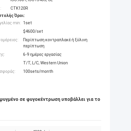
:
CTK120R
τολής Όροι:
ελίας min:
1set
$4600/set
ομέρειες:
Περίπτωση κοντραπλακέ ή ξύλινη
περίπτωση
ης:
6-9 ημέρες εργασίας
T/T, L/C, Western Union
σφοράς:
100sets/month
ψυγμένο σε φυγοκέντρωση υποβάλλει για το