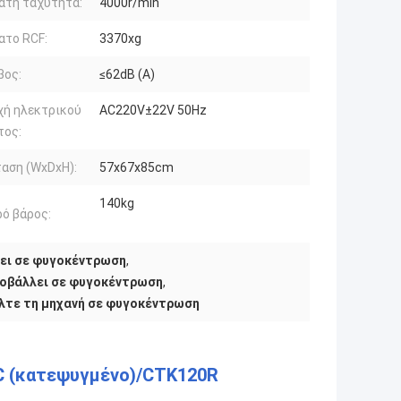
ατη ταχύτητα:
4000r/min
ατο RCF:
3370xg
βος:
≤62dB (Α)
χή ηλεκτρικού
AC220V±22V 50Hz
τος:
αση (WxDxH):
57x67x85cm
140kg
ό βάρος:
ει σε φυγοκέντρωση
,
οβάλλει σε φυγοκέντρωση
,
λτε τη μηχανή σε φυγοκέντρωση
C (κατεψυγμένο)/CTK120R