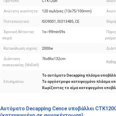
Πρότυπο:
CTK120R
Ανώτ
Ανώτατη ικανότητα:
120 σωλήνες (13x75/100mm)
Ανώτ
Πιστοποιητικό:
ISO9001, ISO13485, CE
Θόρυ
Χρονική θέτοντας
1s~99min59s
Παρο
σειρά:
ρεύμα
Κατανάλωση ισχύος:
2000w
Διάστ
Διάσταση
76x86x132cm
Καθαρ
συσκευασίας (WxDxH):
Το αυτόματο Decapping πλάσμα υποβάλλ
Επισημαίνω:
Το αργόστροφο κατεψυγμένο πλάσμα υπ
Χωρίζοντας το αίμα κατεψυγμένο υποβά
Αυτόματο Decapping Cence υποβάλλει CTK120
(κατεψυγμένο σε φυγοκέντρωση)