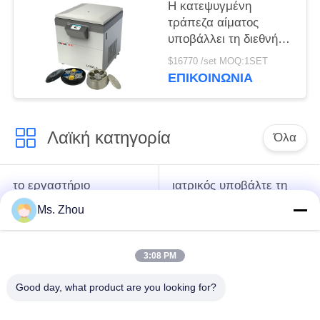
περιεκτικότητας
Η κατεψυγμένη
υποβάλλουν
τράπεζα αίματος
υποβάλλει τη διεθνή
προηγμένη κατηγορία
$16770 /set MOQ:1SET
l720r-3 σε
ΕΠΙΚΟΙΝΩΝΊΑ
φυγοκέντρωση που η
έξοχη ικανότητα
υποβάλλει
Λαϊκή κατηγορία
Όλα
το εργαστήριο
ιατρικός υποβάλτε τη
υποβάλλει τη μηχανή
μηχανή σε
Ms. Zhou
σε φυγοκέντρωση
φυγοκέντρωση
3:08 PM
κατεψυγμένος
PRP PRF υποβάλλει
υποβάλτε τη μηχανή
σε φυγοκέντρωση
Good day, what product are you looking for?
σε φυγοκέντρωση