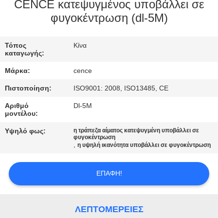
ΈΛΕΓΧΟΣ
CENCE κατεψυγμένος υποβάλλει σε
φυγοκέντρωση (dl-5M)
ΠΟΙΌΤΗΤΑΣ
Τόπος
Κίνα
ΕΠΙΚΟΙΝΩΝΉΣΤΕ
καταγωγής:
ΜΑΖΊ
Μάρκα:
cence
ΜΑΣ
Πιστοποίηση:
ISO9001: 2008, ISO13485, CE
Αριθμό
Dl-5M
ΕΙΔΉΣΕΙΣ
μοντέλου:
Υψηλό φως:
η τράπεζα αίματος κατεψυγμένη υποβάλλει σε
φυγοκέντρωση
ΥΠΟΘΈΣΕΙΣ
,
η υψηλή ικανότητα υποβάλλει σε φυγοκέντρωση
VR
ΕΠΑΦΉ!
SITEMAP
ΛΕΠΤΟΜΈΡΕΙΕΣ