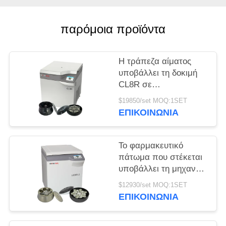
PRIVACY
παρόμοια προϊόντα
POLICY
Η τράπεζα αίματος
υποβάλλει τη δοκιμή
CL8R σε
φυγοκέντρωση MAC
$19850/set MOQ:1SET
κατεψυγμένη
ΕΠΙΚΟΙΝΩΝΊΑ
υποβάλλει την έξοχη
ανώτατη ταχύτητα
9000r/min ικανότητας
Το φαρμακευτικό
πάτωμα που στέκεται
υποβάλλει τη μηχανή
που l800r-2 σε
$12930/set MOQ:1SET
φυγοκέντρωση
ΕΠΙΚΟΙΝΩΝΊΑ
τράπεζα αίματος
μεγάλης