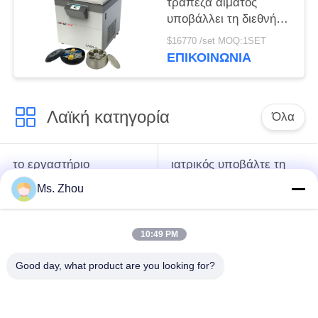
τράπεζα αίματος
υποβάλλει τη διεθνή
προηγμένη κατηγορία
$16770 /set MOQ:1SET
l720r-3 σε
ΕΠΙΚΟΙΝΩΝΊΑ
φυγοκέντρωση που η
έξοχη ικανότητα
υποβάλλει
Λαϊκή κατηγορία
Όλα
το εργαστήριο
ιατρικός υποβάλτε τη
υποβάλλει τη μηχανή
μηχανή σε
Ms. Zhou
σε φυγοκέντρωση
φυγοκέντρωση
10:49 PM
κατεψυγμένος
PRP PRF υποβάλλει
υποβάλτε τη μηχανή
σε φυγοκέντρωση
Good day, what product are you looking for?
σε φυγοκέντρωση
ο χωρισμός αίματος
Η τράπεζα αίματος