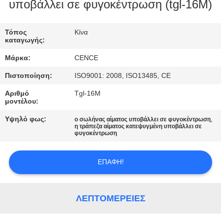
ΈΛΕΓΧΟΣ
υποβάλλει σε φυγοκέντρωση (tgl-16M)
ΠΟΙΌΤΗΤΑΣ
Τόπος
Κίνα
καταγωγής:
ΕΠΙΚΟΙΝΩΝΉΣΤΕ
Μάρκα:
CENCE
ΜΑΖΊ
Πιστοποίηση:
ISO9001: 2008, ISO13485, CE
ΜΑΣ
Αριθμό
Tgl-16M
μοντέλου:
ΕΙΔΉΣΕΙΣ
Υψηλό φως:
,
ο σωλήνας αίματος υποβάλλει σε φυγοκέντρωση
η τράπεζα αίματος κατεψυγμένη υποβάλλει σε
φυγοκέντρωση
ΥΠΟΘΈΣΕΙΣ
ΕΠΑΦΉ!
VR
ΛΕΠΤΟΜΈΡΕΙΕΣ
SITEMAP