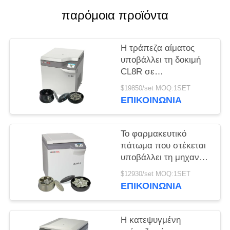
παρόμοια προϊόντα
PRIVACY
POLICY
Η τράπεζα αίματος
υποβάλλει τη δοκιμή
CL8R σε
φυγοκέντρωση MAC
$19850/set MOQ:1SET
κατεψυγμένη
ΕΠΙΚΟΙΝΩΝΊΑ
υποβάλλει την έξοχη
ανώτατη ταχύτητα
9000r/min ικανότητας
Το φαρμακευτικό
πάτωμα που στέκεται
υποβάλλει τη μηχανή
που l800r-2 σε
$12930/set MOQ:1SET
φυγοκέντρωση
ΕΠΙΚΟΙΝΩΝΊΑ
τράπεζα αίματος
μεγάλης
περιεκτικότητας
Η κατεψυγμένη
υποβάλλουν