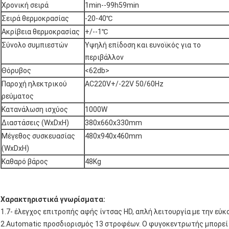
Χρονική σειρά
1min--99h59min
Σειρά θερμοκρασίας
-20-40℃
Ακρίβεια θερμοκρασίας
+/--1℃
Σύνολο συμπιεστών
Υψηλή επίδοση και ευνοϊκός για το
περιβάλλον
Θόρυβος
<62db>
Παροχή ηλεκτρικού
AC220V+/-22V 50/60Hz
ρεύματος
Κατανάλωση ισχύος
1000W
Διαστάσεις (WxDxH)
380x660x330mm
Μέγεθος συσκευασίας
480x940x460mm
(WxDxH)
Καθαρό βάρος
48Kg
Χαρακτηριστικά γνωρίσματα:
1.7- έλεγχος επιτροπής αφής ίντσας HD, απλή λειτουργία με την εύκ
2.Automatic προσδιορισμός 13 στροφέων. Ο φυγοκεντρωτής μπορεί ε