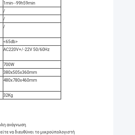
1min--99h59min
/
/
/
<65db>
AC220V+/-22V 50/60Hz
700W
380x505x360mm
480x780x460mm
32Kg
ολη ανάγνωση.
ίτε να διευθύνει το μικροϋπολογιστή