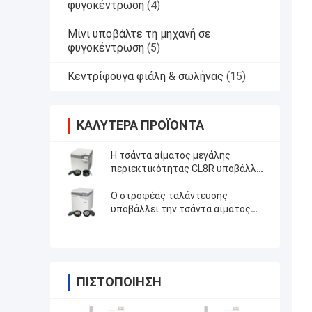
φυγοκέντρωση
(4)
Μίνι υποβάλτε τη μηχανή σε
φυγοκέντρωση
(5)
Κεντρίφουγα φιάλη & σωλήνας
(15)
ΚΑΛΎΤΕΡΑ ΠΡΟΪΌΝΤΑ
Η τσάντα αίματος μεγάλης
περιεκτικότητας CL8R υποβάλλει
σε φυγοκέντρωση με τους
στροφείς ταλάντευσης
Ο στροφέας ταλάντευσης
υποβάλλει την τσάντα αίματος
τραπεζών αίματος CL5 σε
φυγοκέντρωση/CL5R υποβάλλει
ΠΙΣΤΟΠΟΊΗΣΗ