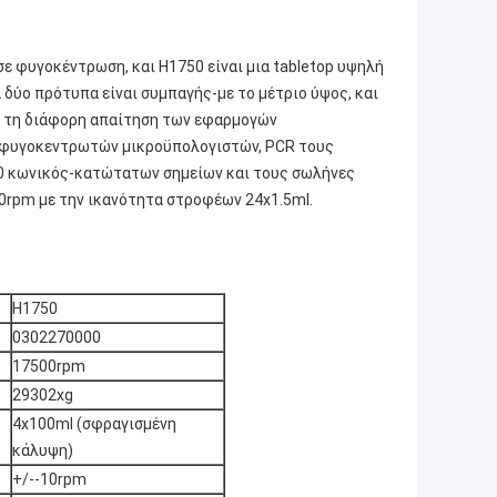
ε φυγοκέντρωση, και H1750 είναι μια tabletop υψηλή
δύο πρότυπα είναι συμπαγής-με το μέτριο ύψος, και
ν τη διάφορη απαίτηση των εφαρμογών
ς φυγοκεντρωτών μικροϋπολογιστών, PCR τους
50 κωνικός-κατώτατων σημείων και τους σωλήνες
00rpm με την ικανότητα στροφέων 24x1.5ml.
H1750
0302270000
17500rpm
29302xg
4x100ml (σφραγισμένη
κάλυψη)
+/--10rpm