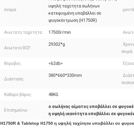
υψηλή ταχύτητα σωλήνων
όνομα:
μοντέ
κατεψυγμένη υποβάλλει σε
φυγοκέντρωση (H1750R)
Ανώτατη ταχύτητα:
17500r/min
Ανώτα
29302*g
Χρονι
Ανώτατο RCF:
σειρά:
θόρυβος:
<62db>
Εξουσ
380*660*330mm
Διάσ
Διάσταση:
συσκε
Καθαρό βάρος:
48KG
ο σωλήνας αίματος υποβάλλει σε φυγοκ
Επισημαίνω:
η υψηλή ικανότητα υποβάλλει σε φυγοκ
H1750R & Tabletop H1750 η υψηλή ταχύτητα υποβάλλει σε φυγο