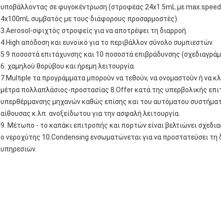
υποβάλλοντας σε φυγοκέντρωση (στροφέας 24x1.5mL με max.speed 
4x100mL συμβατός με τους διάφορους προσαρμοστές).
3.Aerosol-σφιχτός στροφείς για να αποτρέψει τη διαρροή.
4.High απόδοση και ευνοϊκό για το περιβάλλον σύνολο συμπιεστών.
5.9 ποσοστά επιτάχυνσης και 10 ποσοστά επιβράδυνσης (σχεδιαγράμ
6. χαμηλού θορύβου και ήρεμη λειτουργία.
7.Multiple τα προγράμματα μπορούν να τεθούν, να ονομαστούν ή να κ
μέτρα πολλαπλάσιος-προστασίας 8.Offer κατά της υπερβολικής επι
υπερθέρμανσης μηχανών καθώς επίσης και του αυτόματου συστήμα
αίθουσας κ.λπ. ανοξείδωτου για την ασφαλή λειτουργία.
9. Μέτωπο - το καπάκι επιτροπής και πορτών είναι βελτιώνει σχεδια
ο νεροχύτης 10.Condensing ενσωματώνεται για να προστατεύσει τ
υπηρεσιών.