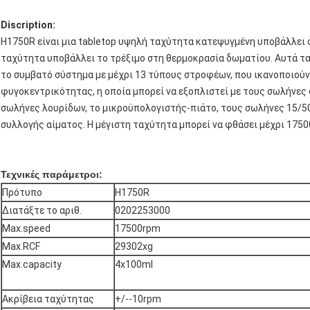
Discription:
H1750R είναι μια tabletop υψηλή ταχύτητα κατεψυγμένη υποβάλλει σ
ταχύτητα υποβάλλει το τρέξιμο στη θερμοκρασία δωματίου. Αυτά τα 
το συμβατό σύστημα με μέχρι 13 τύπους στροφέων, που ικανοποιού
φυγοκεντρικότητας, η οποία μπορεί να εξοπλιστεί με τους σωλήνε
σωλήνες λουρίδων, το μικροϋπολογιστής-πιάτο, τους σωλήνες 15/
συλλογής αίματος. Η μέγιστη ταχύτητα μπορεί να φθάσει μέχρι 175
Τεχνικές παράμετροι:
Πρότυπο
H1750R
Διατάξτε το αριθ.
0202253000
Max.speed
17500rpm
Max.RCF
29302xg
Max.capacity
4x100ml
Ακρίβεια ταχύτητας
+/--10rpm