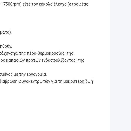
17500rpm) είτε τον εύκολο έλεγχο (στροφέας
ματα).
ληθούν.
τάχυνσης, της πέρα-θερμοκρασίας, της
τος καπακιών πορτών ενδασφαλίζοντας, της
σμένος με την εργονομία.
η διάβρωση φυγοκεντρωτών για τη μακρύτερη ζωή