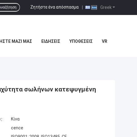
Ζητήστε ένα απόσπασμα
|
Greek
Αναζήτηση
ΉΣΤΕ ΜΑΖΊ ΜΑΣ
ΕΙΔΉΣΕΙΣ
ΥΠΟΘΈΣΕΙΣ
VR
αχύτητα σωλήνων κατεψυγμένη
ς:
Κίνα
cence
ISO9001: 2008, ISO13485, CE