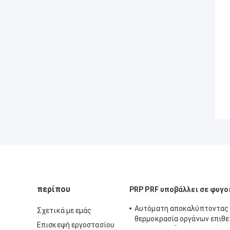
περίπου
PRP PRF υποβάλλει σε φυγ
Αυτόματη αποκαλύπτοντας
Σχετικά με εμάς
θερμοκρασία οργάνων επιθ
Επισκεψή εργοστασίου
Hoispital η ιδανική υποβάλλ