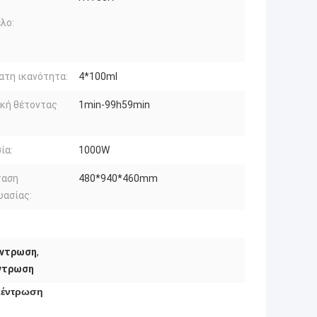
λο:
τη ικανότητα:
4*100ml
κή θέτοντας
1min-99h59min
ία:
1000W
ταση
480*940*460mm
υασίας:
έντρωση
,
έντρωση
κέντρωση