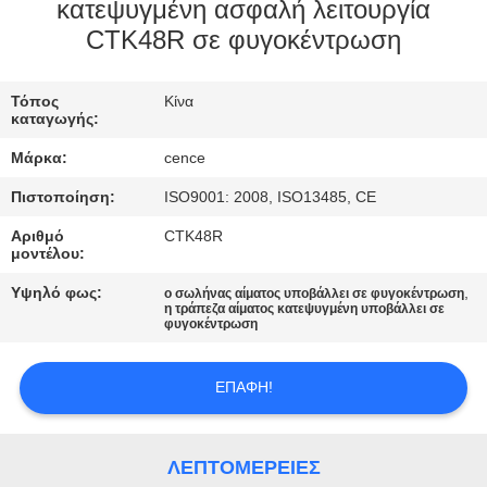
ΈΛΕΓΧΟΣ
κατεψυγμένη ασφαλή λειτουργία
CTK48R σε φυγοκέντρωση
ΠΟΙΌΤΗΤΑΣ
Τόπος
Κίνα
ΕΠΙΚΟΙΝΩΝΉΣΤΕ
καταγωγής:
ΜΑΖΊ
Μάρκα:
cence
ΜΑΣ
Πιστοποίηση:
ISO9001: 2008, ISO13485, CE
Αριθμό
CTK48R
ΕΙΔΉΣΕΙΣ
μοντέλου:
Υψηλό φως:
,
ο σωλήνας αίματος υποβάλλει σε φυγοκέντρωση
η τράπεζα αίματος κατεψυγμένη υποβάλλει σε
ΥΠΟΘΈΣΕΙΣ
φυγοκέντρωση
VR
ΕΠΑΦΉ!
SITEMAP
ΛΕΠΤΟΜΈΡΕΙΕΣ