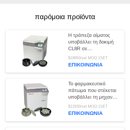
PRIVACY
παρόμοια προϊόντα
POLICY
Η τράπεζα αίματος
υποβάλλει τη δοκιμή
CL8R σε
φυγοκέντρωση MAC
$19850/set MOQ:1SET
κατεψυγμένη
ΕΠΙΚΟΙΝΩΝΊΑ
υποβάλλει την έξοχη
ανώτατη ταχύτητα
9000r/min ικανότητας
Το φαρμακευτικό
πάτωμα που στέκεται
υποβάλλει τη μηχανή
που l800r-2 σε
$12930/set MOQ:1SET
φυγοκέντρωση
ΕΠΙΚΟΙΝΩΝΊΑ
τράπεζα αίματος
μεγάλης