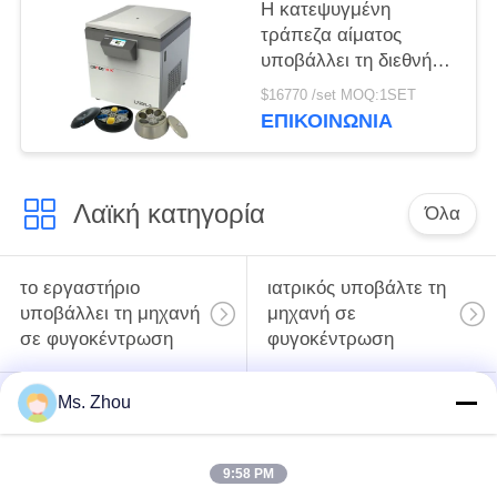
περιεκτικότητας
Η κατεψυγμένη
υποβάλλουν
τράπεζα αίματος
υποβάλλει τη διεθνή
προηγμένη κατηγορία
$16770 /set MOQ:1SET
l720r-3 σε
ΕΠΙΚΟΙΝΩΝΊΑ
φυγοκέντρωση που η
έξοχη ικανότητα
υποβάλλει
Λαϊκή κατηγορία
Όλα
το εργαστήριο
ιατρικός υποβάλτε τη
υποβάλλει τη μηχανή
μηχανή σε
σε φυγοκέντρωση
φυγοκέντρωση
Ms. Zhou
κατεψυγμένος
PRP PRF υποβάλλει
υποβάλτε τη μηχανή
σε φυγοκέντρωση
σε φυγοκέντρωση
9:58 PM