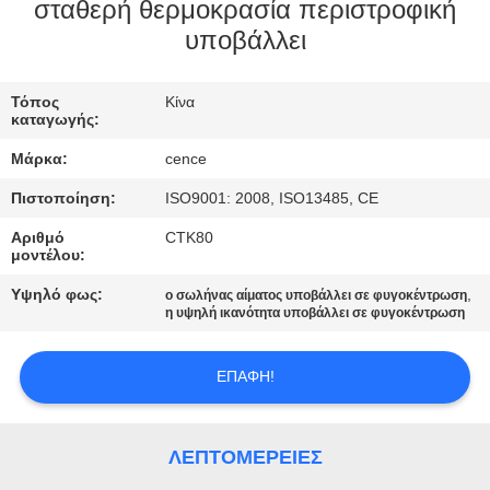
ΈΛΕΓΧΟΣ
σταθερή θερμοκρασία περιστροφική
υποβάλλει
ΠΟΙΌΤΗΤΑΣ
Τόπος
Κίνα
ΕΠΙΚΟΙΝΩΝΉΣΤΕ
καταγωγής:
ΜΑΖΊ
Μάρκα:
cence
ΜΑΣ
Πιστοποίηση:
ISO9001: 2008, ISO13485, CE
Αριθμό
CTK80
ΕΙΔΉΣΕΙΣ
μοντέλου:
Υψηλό φως:
,
ο σωλήνας αίματος υποβάλλει σε φυγοκέντρωση
η υψηλή ικανότητα υποβάλλει σε φυγοκέντρωση
ΥΠΟΘΈΣΕΙΣ
ΕΠΑΦΉ!
VR
SITEMAP
ΛΕΠΤΟΜΈΡΕΙΕΣ