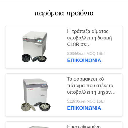
PRIVACY
παρόμοια προϊόντα
POLICY
Η τράπεζα αίματος
υποβάλλει τη δοκιμή
CL8R σε
φυγοκέντρωση MAC
$19850/set MOQ:1SET
κατεψυγμένη
ΕΠΙΚΟΙΝΩΝΊΑ
υποβάλλει την έξοχη
ανώτατη ταχύτητα
9000r/min ικανότητας
Το φαρμακευτικό
πάτωμα που στέκεται
υποβάλλει τη μηχανή
που l800r-2 σε
$12930/set MOQ:1SET
φυγοκέντρωση
ΕΠΙΚΟΙΝΩΝΊΑ
τράπεζα αίματος
μεγάλης
περιεκτικότητας
Η κατεψυγμένη