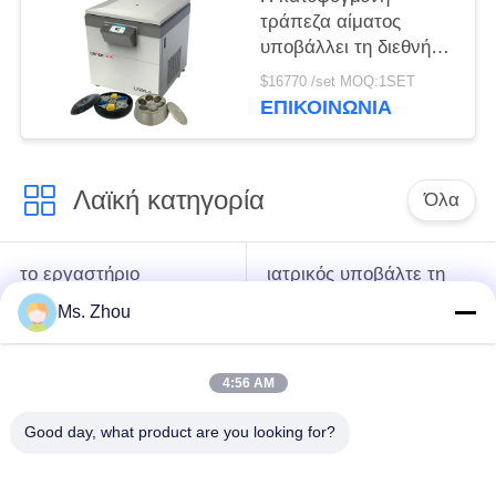
υποβάλλουν
τράπεζα αίματος
υποβάλλει τη διεθνή
προηγμένη κατηγορία
$16770 /set MOQ:1SET
l720r-3 σε
ΕΠΙΚΟΙΝΩΝΊΑ
φυγοκέντρωση που η
έξοχη ικανότητα
υποβάλλει
Λαϊκή κατηγορία
Όλα
το εργαστήριο
ιατρικός υποβάλτε τη
υποβάλλει τη μηχανή
μηχανή σε
Ms. Zhou
σε φυγοκέντρωση
φυγοκέντρωση
4:56 AM
κατεψυγμένος
PRP PRF υποβάλλει
υποβάλτε τη μηχανή
σε φυγοκέντρωση
Good day, what product are you looking for?
σε φυγοκέντρωση