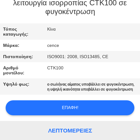
ΈΛΕΓΧΟΣ
λειτουργία ισορροπίας CTK100 σε
φυγοκέντρωση
ΠΟΙΌΤΗΤΑΣ
Τόπος
Κίνα
ΕΠΙΚΟΙΝΩΝΉΣΤΕ
καταγωγής:
ΜΑΖΊ
Μάρκα:
cence
ΜΑΣ
Πιστοποίηση:
ISO9001: 2008, ISO13485, CE
Αριθμό
CTK100
ΕΙΔΉΣΕΙΣ
μοντέλου:
Υψηλό φως:
,
ο σωλήνας αίματος υποβάλλει σε φυγοκέντρωση
η υψηλή ικανότητα υποβάλλει σε φυγοκέντρωση
ΥΠΟΘΈΣΕΙΣ
ΕΠΑΦΉ!
VR
SITEMAP
ΛΕΠΤΟΜΈΡΕΙΕΣ