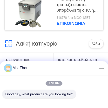
υποβάλλουν
τράπεζα αίματος
υποβάλλει τη διεθνή
προηγμένη κατηγορία
$16770 /set MOQ:1SET
l720r-3 σε
ΕΠΙΚΟΙΝΩΝΊΑ
φυγοκέντρωση που η
έξοχη ικανότητα
υποβάλλει
Λαϊκή κατηγορία
Όλα
το εργαστήριο
ιατρικός υποβάλτε τη
υποβάλλει τη μηχανή
μηχανή σε
Ms. Zhou
σε φυγοκέντρωση
φυγοκέντρωση
1:38 PM
κατεψυγμένος
PRP PRF υποβάλλει
υποβάλτε τη μηχανή
σε φυγοκέντρωση
Good day, what product are you looking for?
σε φυγοκέντρωση