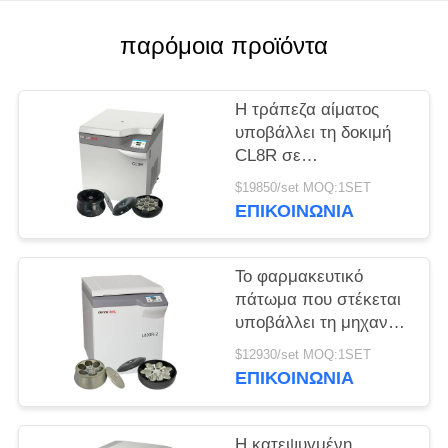
PRIVACY
παρόμοια προϊόντα
POLICY
Η τράπεζα αίματος
υποβάλλει τη δοκιμή
CL8R σε
φυγοκέντρωση MAC
$19850/set MOQ:1SET
κατεψυγμένη
ΕΠΙΚΟΙΝΩΝΊΑ
υποβάλλει την έξοχη
ανώτατη ταχύτητα
9000r/min ικανότητας
Το φαρμακευτικό
πάτωμα που στέκεται
υποβάλλει τη μηχανή
που l800r-2 σε
$12930/set MOQ:1SET
φυγοκέντρωση
ΕΠΙΚΟΙΝΩΝΊΑ
τράπεζα αίματος
μεγάλης
περιεκτικότητας
Η κατεψυγμένη