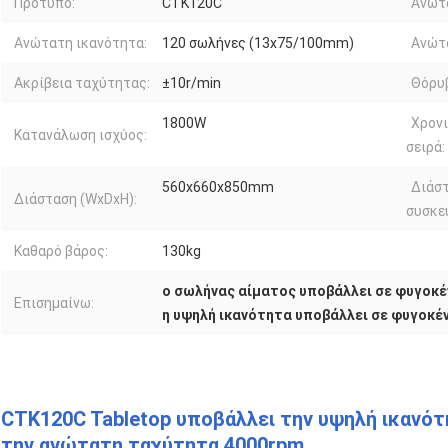
Πρότυπο:
CTK120C
Ανώτ
Ανώτατη ικανότητα:
120 σωλήνες (13x75/100mm)
Ανώτ
Ακρίβεια ταχύτητας:
±10r/min
Θόρυ
1800W
Χρονι
Κατανάλωση ισχύος:
σειρά:
560x660x850mm
Διάσ
Διάσταση (WxDxH):
συσκε
Καθαρό βάρος:
130kg
ο σωλήνας αίματος υποβάλλει σε φυγοκ
Επισημαίνω:
η υψηλή ικανότητα υποβάλλει σε φυγοκ
CTK120C Tabletop υποβάλλει την υψηλή ικανό
την ανώτατη ταχύτητα 4000rpm