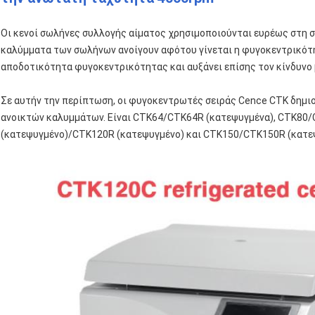
Οι κενοί σωλήνες συλλογής αίματος χρησιμοποιούνται ευρέως στη συ
καλύμματα των σωλήνων ανοίγουν αφότου γίνεται η φυγοκεντρικότητ
αποδοτικότητα φυγοκεντρικότητας και αυξάνει επίσης τον κίνδυνο
Σε αυτήν την περίπτωση, οι φυγοκεντρωτές σειράς Cence CTK δημι
ανοικτών καλυμμάτων. Είναι CTK64/CTK64R (κατεψυγμένα), CTK80
(κατεψυγμένο)/CTK120R (κατεψυγμένο) και CTK150/CTK150R (κατε