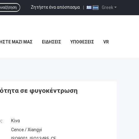
Ζητήστε ένα απόσπασμα
|
Greek
Αναζήτηση
ΉΣΤΕ ΜΑΖΊ ΜΑΣ
ΕΙΔΉΣΕΙΣ
ΥΠΟΘΈΣΕΙΣ
VR
ανότητα σε φυγοκέντρωση
ς:
Κίνα
Cence / Xiangyi
ISO9001, ISO13485, CE