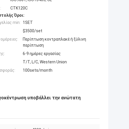
:
CTK120C
τολής Όροι:
ελίας min:
1SET
$3500/set
ομέρειες:
Περίπτωση κοντραπλακέ ή ξύλινη
περίπτωση
ης:
6-9 ημέρες εργασίας
T/T, L/C, Western Union
σφοράς:
100sets/month
υγοκέντρωση υποβάλλει την ανώτατη