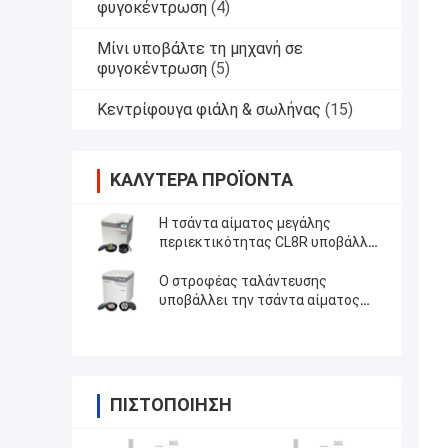
φυγοκέντρωση
(4)
Μίνι υποβάλτε τη μηχανή σε
φυγοκέντρωση
(5)
Κεντρίφουγα φιάλη & σωλήνας
(15)
ΚΑΛΎΤΕΡΑ ΠΡΟΪΌΝΤΑ
Η τσάντα αίματος μεγάλης
περιεκτικότητας CL8R υποβάλλει
σε φυγοκέντρωση με τους
στροφείς ταλάντευσης
Ο στροφέας ταλάντευσης
υποβάλλει την τσάντα αίματος
τραπεζών αίματος CL5 σε
φυγοκέντρωση/CL5R υποβάλλει
ΠΙΣΤΟΠΟΊΗΣΗ