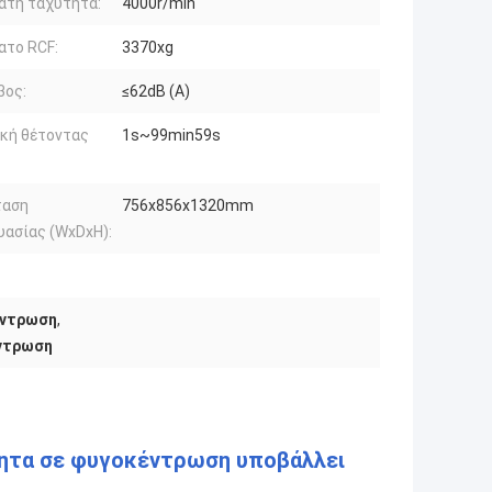
ατη ταχύτητα:
4000r/min
ατο RCF:
3370xg
βος:
≤62dB (Α)
κή θέτοντας
1s~99min59s
ταση
756x856x1320mm
υασίας (WxDxH):
έντρωση
,
έντρωση
τητα σε φυγοκέντρωση υποβάλλει