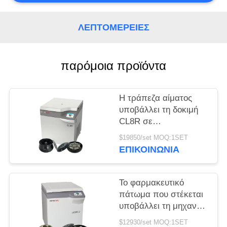
PRIVACY
ΛΕΠΤΟΜΈΡΕΙΕΣ
POLICY
παρόμοια προϊόντα
Η τράπεζα αίματος
υποβάλλει τη δοκιμή
CL8R σε
φυγοκέντρωση MAC
$19850/set MOQ:1SET
κατεψυγμένη
ΕΠΙΚΟΙΝΩΝΊΑ
υποβάλλει την έξοχη
ανώτατη ταχύτητα
9000r/min ικανότητας
Το φαρμακευτικό
πάτωμα που στέκεται
υποβάλλει τη μηχανή
που l800r-2 σε
$12930/set MOQ:1SET