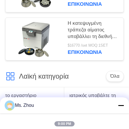
φυγοκέντρωση
ΕΠΙΚΟΙΝΩΝΊΑ
τράπεζα αίματος
μεγάλης
περιεκτικότητας
Η κατεψυγμένη
υποβάλλουν
τράπεζα αίματος
υποβάλλει τη διεθνή
προηγμένη κατηγορία
$16770 /set MOQ:1SET
l720r-3 σε
ΕΠΙΚΟΙΝΩΝΊΑ
φυγοκέντρωση που η
έξοχη ικανότητα
υποβάλλει
Λαϊκή κατηγορία
Όλα
το εργαστήριο
ιατρικός υποβάλτε τη
υποβάλλει τη μηχανή
μηχανή σε
Ms. Zhou
σε φυγοκέντρωση
φυγοκέντρωση
9:00 PM
κατεψυγμένος