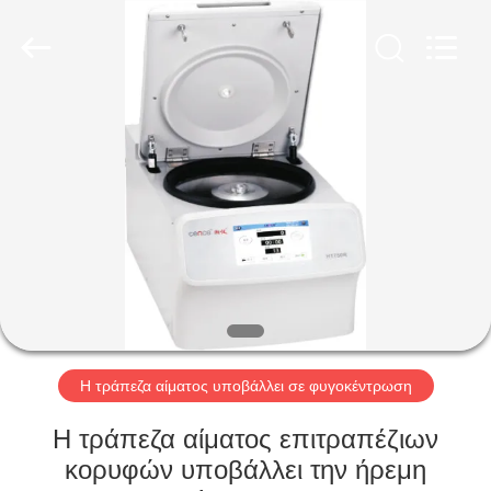
2026
Hunan
Xiangyi
Laboratory
Instrument
Development
Co.,
Ltd..
ΣΠΊΤΙ
All
Rights
Reserved.
ΠΡΟΪΌΝΤΑ
ΣΧΕΤΙΚΆ
ΜΕ
ΕΜΆΣ
ΕΠΙΣΚΕΨΉ
Η τράπεζα αίματος υποβάλλει σε φυγοκέντρωση
ΕΡΓΟΣΤΑΣΊΟΥ
Η τράπεζα αίματος επιτραπέζιων
κορυφών υποβάλλει την ήρεμη