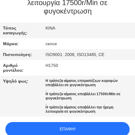
ΈΛΕΓΧΟΣ
λειτουργία 17500r/Min σε
φυγοκέντρωση
ΠΟΙΌΤΗΤΑΣ
Τόπος
ΚΙΝΑ
ΕΠΙΚΟΙΝΩΝΉΣΤΕ
καταγωγής:
ΜΑΖΊ
Μάρκα:
cence
ΜΑΣ
Πιστοποίηση:
ISO9001: 2008, ISO13485, CE
Αριθμό
H1750
ΕΙΔΉΣΕΙΣ
μοντέλου:
Υψηλό φως:
Η τράπεζα αίματος επιτραπέζιων κορυφών
υποβάλλει σε φυγοκέντρωση
ΥΠΟΘΈΣΕΙΣ
,
Η τράπεζα αίματος υποβάλλει 17500r/Min σε
φυγοκέντρωση
,
VR
Η τράπεζα αίματος υποβάλλει την ήρεμη
λειτουργία σε φυγοκέντρωση
SITEMAP
ΕΠΑΦΉ!