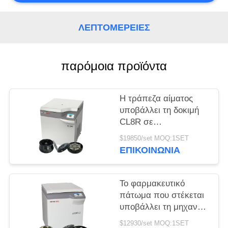
PRIVACY
ΛΕΠΤΟΜΈΡΕΙΕΣ
POLICY
παρόμοια προϊόντα
Η τράπεζα αίματος
υποβάλλει τη δοκιμή
CL8R σε
φυγοκέντρωση MAC
$19850/set MOQ:1SET
κατεψυγμένη
ΕΠΙΚΟΙΝΩΝΊΑ
υποβάλλει την έξοχη
ανώτατη ταχύτητα
9000r/min ικανότητας
Το φαρμακευτικό
πάτωμα που στέκεται
υποβάλλει τη μηχανή
που l800r-2 σε
$12930/set MOQ:1SET