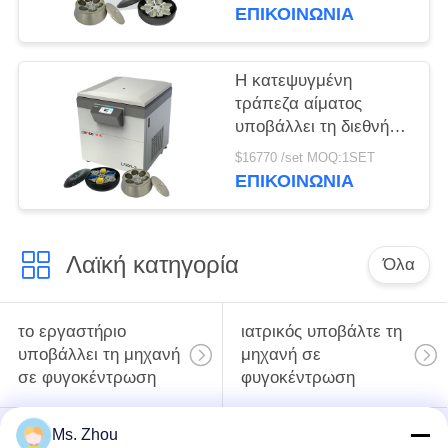
φυγοκέντρωση
ΕΠΙΚΟΙΝΩΝΊΑ
τράπεζα αίματος
μεγάλης
περιεκτικότητας
Η κατεψυγμένη
υποβάλλουν
τράπεζα αίματος
υποβάλλει τη διεθνή
προηγμένη κατηγορία
$16770 /set MOQ:1SET
l720r-3 σε
ΕΠΙΚΟΙΝΩΝΊΑ
φυγοκέντρωση που η
έξοχη ικανότητα
υποβάλλει
Λαϊκή κατηγορία
Όλα
το εργαστήριο
ιατρικός υποβάλτε τη
υποβάλλει τη μηχανή
μηχανή σε
σε φυγοκέντρωση
φυγοκέντρωση
Ms. Zhou
κατεψυγμένος