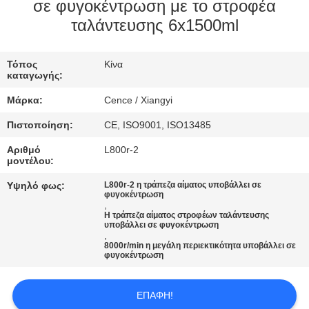
ΈΛΕΓΧΟΣ
σε φυγοκέντρωση με το στροφέα
ταλάντευσης 6x1500ml
ΠΟΙΌΤΗΤΑΣ
Τόπος
Κίνα
ΕΠΙΚΟΙΝΩΝΉΣΤΕ
καταγωγής:
ΜΑΖΊ
Μάρκα:
Cence / Xiangyi
ΜΑΣ
Πιστοποίηση:
CE, ISO9001, ISO13485
Αριθμό
L800r-2
ΕΙΔΉΣΕΙΣ
μοντέλου:
Υψηλό φως:
L800r-2 η τράπεζα αίματος υποβάλλει σε
φυγοκέντρωση
ΥΠΟΘΈΣΕΙΣ
,
Η τράπεζα αίματος στροφέων ταλάντευσης
υποβάλλει σε φυγοκέντρωση
,
VR
8000r/min η μεγάλη περιεκτικότητα υποβάλλει σε
φυγοκέντρωση
SITEMAP
ΕΠΑΦΉ!